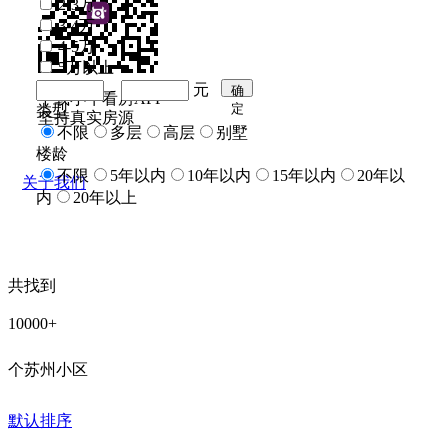
2-3万
3-4万
4-5万
5万以上
-
元
确
下载小牛看房APP
定
类型
坚持真实房源
不限
多层
高层
别墅
楼龄
不限
5年以内
10年以内
15年以内
20年以
关于我们
内
20年以上
共找到
10000+
个苏州小区
默认排序