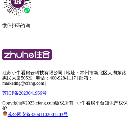
微信扫码咨询
江苏小牛看房云科技有限公司 | 地址：常州市新北区太湖东路
惠民大厦505室 | 电话：400-928-1117 | 邮箱：
marketing@cfang.com |
苏ICP备2023041966号
Copyright@2023 cfang.com版权所有 | 小牛看房平台知识产权保
护
苏公网安备32041102001203号