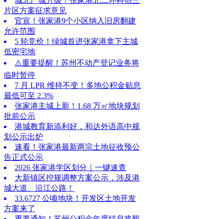
城北产城升级！张家港北二环科创三
片区方案征求意见
官宣！张家港9个小区纳入旧房翻建
允许范围
5 轮竞价！绿城首进张家港拿下主城
低密宅地
⚠️重要提醒！苏州不动产登记业务将
临时暂停
7 月 LPR 维持不变！多地公积金贴息
最低可至 2.3%
张家港主城上新！1.68 万㎡地块规划
批前公示
港城教育新添利好，和达外语高中规
划公示出炉
速看！张家港最新两宗土地征收预公
告正式公示
2026 张家港学区划分｜一键速查
大新镇区控规调整方案公示，涉及港
城大道、沿江公路！
33.6727 公顷地块！开发区土地开发
方案来了
重要通知！苏州公积金年度结息将暂