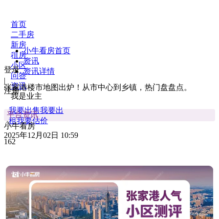
首页
二手房
新房
小牛看房首页
租房
资讯
小区
登录
资讯详情
问答
|
资讯
张家港楼市地图出炉！从市中心到乡镇，热门盘盘点。
注册
我是业主
我要出售
我要出
平台资讯
租
我要估价
小牛看房
2025年12月02日 10:59
162
下载APP