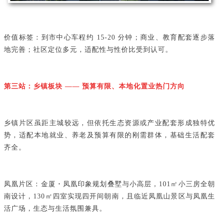
价值标签：到市中心车程约 15-20 分钟；商业、教育配套逐步落
地完善；社区定位多元，适配性与性价比受到认可。
第三站：乡镇板块 —— 预算有限、本地化置业热门方向
乡镇片区虽距主城较远，但依托生态资源或产业配套形成独特优
势，适配本地就业、养老及预算有限的刚需群体，基础生活配套
齐全。
凤凰片区：金厦・凤凰印象规划叠墅与小高层，101㎡小三房全朝
南设计，130㎡四室实现四开间朝南，且临近凤凰山景区与凤凰生
活广场，生态与生活氛围兼具。