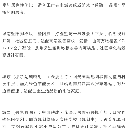
度与居住性价比，适合工作在主城边缘或追求 “通勤 + 品质” 平
衡的购房者。
城南暨阳湖板块：暨阳府主打叠墅与一线湖景大平层，临湖视野
开阔，社区密度低，适配高端改善需求；爱情・山河万物覆盖 97-
170㎡全户型段，从刚需过渡到终极改善均可满足，社区绿化与景
观设计亮眼。
城东（塘桥副城辐射）：金厦朗诗・阳光澜庭规划联排别墅与科
技平层，融入绿色节能技术，且临近南沿江高铁张家港站，对外
通勤便捷，适配注重生活品质的刚改家庭。
城西（吾悦商圈）：中国铁建・花语天著紧邻吾悦广场，日常购
物休闲便利，周边规划华师大实验学校（规划中），教育配套可
期；文锦云庭以刚需小户型为主，户型设计紧凑，社区动线合