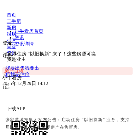
首页
二手房
新房
小牛看房首页
租房
资讯
小区
登录
资讯详情
问答
|
资讯
张家港住房 “以旧换新” 来了！这些房源可换
注册
我是业主
我要出售
我要出
房产百科
租
我要估价
小牛看房
2025年12月29日 14:12
163
下载APP
张家港城投集团发布公告：启动住房 “以旧换新” 业务，支持
居民用存量房换购金厦房产在售新房。