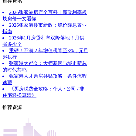
推荐资讯
2026张家港房产全百科｜新政利率板
块房价一文看懂
2026张家港楼市新政：稳价降息置业
指南
2026年1月房贷利率双降落地！月供
省多少？
重磅！不满 2 年增值税降至3%，元旦
起执行
张家港大都会：大师基因与城市新芯
的时代共鸣
张家港人才购房补贴攻略：条件流程
速藏
《买房税费全攻略：个人 / 公司 / 非
住宅轻松算清》
推荐资源