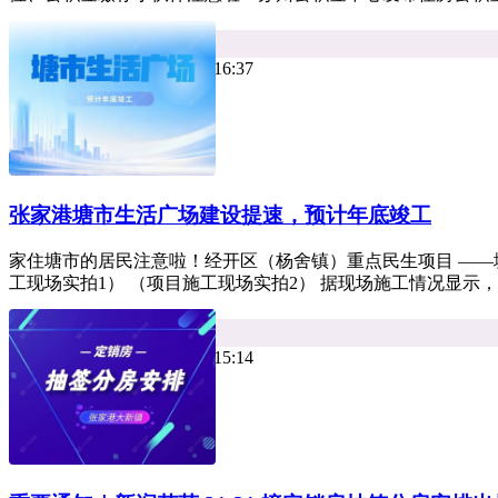
平台资讯
热度 28
小牛看房 2026年06月29日 16:37
张家港塘市生活广场建设提速，预计年底竣工
家住塘市的居民注意啦！经开区（杨舍镇）重点民生项目 ——
工现场实拍1） （项目施工现场实拍2） 据现场施工情况显示，项
平台资讯
热度 25
小牛看房 2026年06月26日 15:14