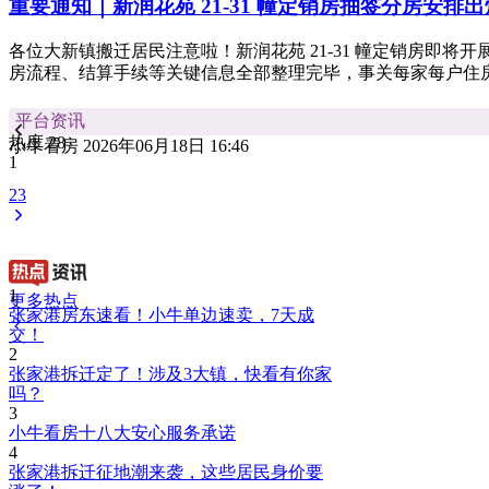
重要通知｜新润花苑 21-31 幢定销房抽签分房安排出
各位大新镇搬迁居民注意啦！新润花苑 21-31 幢定销房即
房流程、结算手续等关键信息全部整理完毕，事关每家每户住房分
平台资讯
热度 28
小牛看房 2026年06月18日 16:46
1
2
3
1
更多热点
张家港房东速看！小牛单边速卖，7天成
交！
2
张家港拆迁定了！涉及3大镇，快看有你家
吗？
3
小牛看房十八大安心服务承诺
4
张家港拆迁征地潮来袭，这些居民身价要