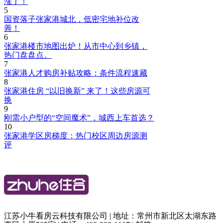
涨了！
5
国资落子张家港城北，低密宅地补位改
善！
6
张家港楼市地图出炉！从市中心到乡镇，
热门盘盘点。
7
张家港人才购房补贴攻略：条件流程速藏
8
张家港住房 “以旧换新” 来了！这些房源可
换
9
刚需小户型的“空间魔术”，城西上车首选？
10
张家港学区房梯度：热门校区周边房源测
评
江苏小牛看房云科技有限公司 | 地址：常州市新北区太湖东路