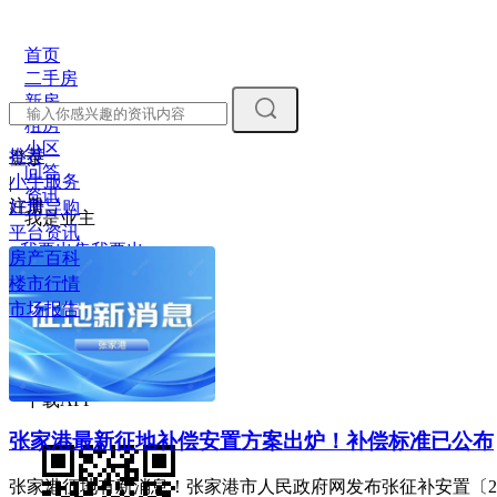
首页
二手房
新房
租房
小区
推荐
登录
问答
小牛服务
|
资讯
注册
好房导购
我是业主
平台资讯
我要出售
我要出
房产百科
租
我要估价
楼市行情
市场报告
下载APP
张家港最新征地补偿安置方案出炉！补偿标准已公布
张家港征地有新消息！张家港市人民政府网发布张征补安置〔202