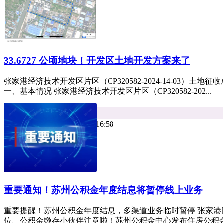
33.6727 公顷地块！开发区土地开发方案来了
张家港经济技术开发区片区（CP320582-2024-14-03）
一、基本情况 张家港经济技术开发区片区（CP320582-202...
平台资讯
热度 17
小牛看房 2026年07月01日 16:58
重要通知！苏州公积金年度结息将暂停线上业务
重要提醒！苏州公积金年度结息，多渠道业务临时暂停 张家港
位、公积金缴存小伙伴注意啦！苏州公积金中心发布住房公积金