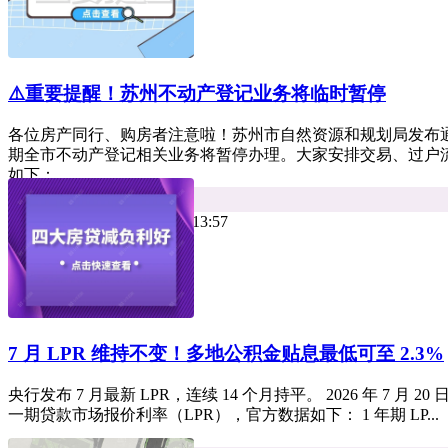
⚠️重要提醒！苏州不动产登记业务将临时暂停
各位房产同行、购房者注意啦！苏州市自然资源和规划局发布
期全市不动产登记相关业务将暂停办理。大家安排交易、过户
如下： ...
平台资讯
热度 10
小牛看房 2026年07月28日 13:57
7 月 LPR 维持不变！多地公积金贴息最低可至 2.3%
央行发布 7 月最新 LPR，连续 14 个月持平。 2026 年 7
一期贷款市场报价利率（LPR），官方数据如下： 1 年期 LP...