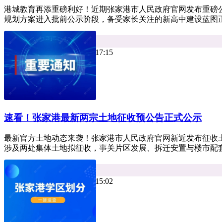
港城教育再添重磅利好！近期张家港市人民政府官网发布重磅公
规划方案进入批前公示阶段，备受家长关注的新高中建设蓝图正
平台资讯
热度 25
小牛看房 2026年07月14日 17:15
速看！张家港最新两宗土地征收预公告正式公示
最新官方土地动态来袭！张家港市人民政府官网新近发布征收土地预公告
涉及两处集体土地拟征收，事关片区发展、拆迁安置与楼市配套
平台资讯
热度 8
小牛看房 2026年07月10日 15:02