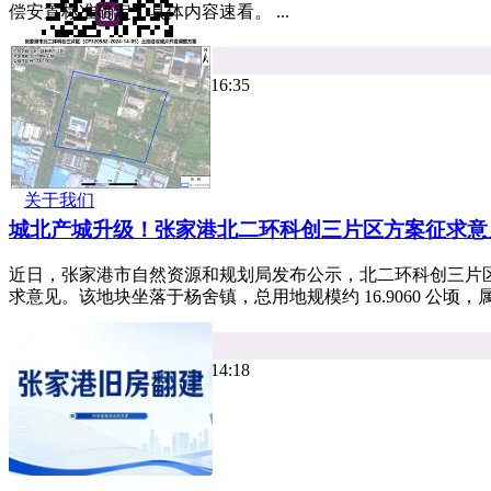
偿安置标准确定，具体内容速看。 ...
平台资讯
热度 3
小牛看房 2026年08月05日 16:35
下载小牛看房APP
坚持真实房源
关于我们
城北产城升级！张家港北二环科创三片区方案征求意
近日，张家港市自然资源和规划局发布公示，北二环科创三片
求意见。该地块坐落于杨舍镇，总用地规模约 16.9060 公顷，
平台资讯
热度 5
小牛看房 2026年08月04日 14:18