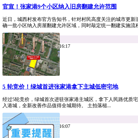
官宣！张家港9个小区纳入旧房翻建允许范围
近日，城西村发布官方告知书，针对村民高度关注的城市更新
确一批小区纳入房屋翻建允许区域，同时敲定统一翻建实施流程及
平台资讯
热度 8
小牛看房 2026年08月03日 16:17
5 轮竞价！绿城首进张家港拿下主城低密宅地
经过5轮竞价，绿城首次进驻张家港主城区，拿下人民路优质
入港城，全新改善作品值得全城期待。 土拍落槌...
平台资讯
热度 11
小牛看房 2026年07月29日 16:07