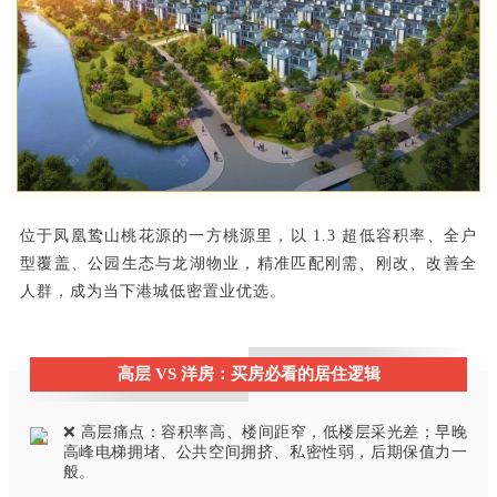
位于凤凰鸷山桃花源的一方桃源里，以 1.3 超低容积率、全户
型覆盖、公园生态与龙湖物业，精准匹配刚需、刚改、改善全
人群，成为当下港城低密置业优选。
高层 VS 洋房：买房必看的居住逻辑
❌ 高层痛点：容积率高、楼间距窄，低楼层采光差；早晚
高峰电梯拥堵、公共空间拥挤、私密性弱，后期保值力一
般。