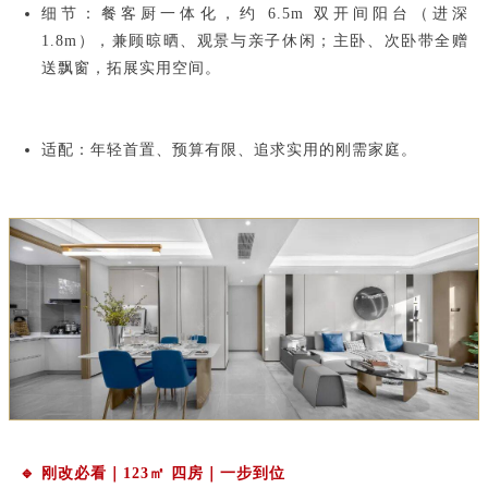
细节：餐客厨一体化，约 6.5m 双开间阳台（进深
1.8m），兼顾晾晒、观景与亲子休闲；主卧、次卧带全赠
送飘窗，拓展实用空间。
适配：年轻首置、预算有限、追求实用的刚需家庭。
🔹 刚改必看｜123㎡ 四房｜一步到位