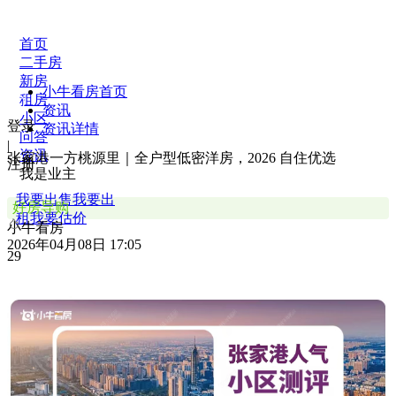
首页
二手房
新房
小牛看房首页
租房
资讯
小区
登录
资讯详情
问答
|
资讯
张家港一方桃源里｜全户型低密洋房，2026 自住优选
注册
我是业主
我要出售
我要出
好房导购
租
我要估价
小牛看房
2026年04月08日 17:05
29
下载APP