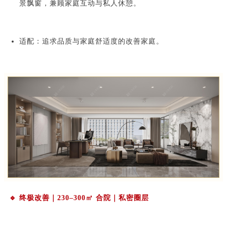
景飘窗，兼顾家庭互动与私人休憩。
适配：追求品质与家庭舒适度的改善家庭。
🔹 终极改善｜230–300㎡ 合院｜私密圈层