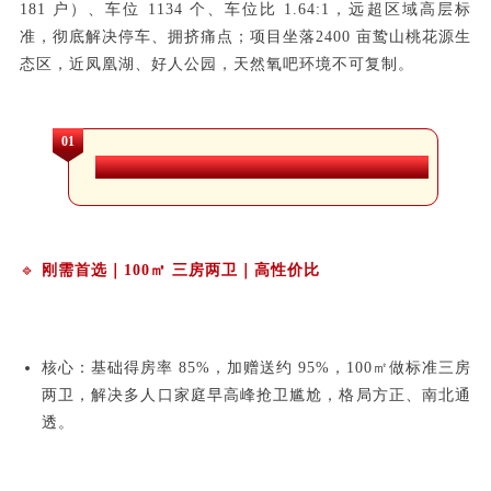
181 户）、车位 1134 个、车位比 1.64:1，远超区域高层标
准，彻底解决停车、拥挤痛点；项目坐落2400 亩鸷山桃花源生
态区，近凤凰湖、好人公园，天然氧吧环境不可复制。
01
全户型矩阵：覆盖全龄段，每类家庭都适配
🔹
刚需首选｜100㎡ 三房两卫｜高性价比
核心：基础得房率 85%，加赠送约 95%，100㎡做标准三房
两卫，解决多人口家庭早高峰抢卫尴尬，格局方正、南北通
透。