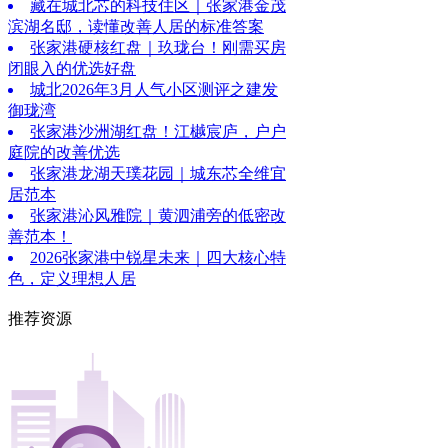
藏在城北芯的科技住区｜张家港金茂
滨湖名邸，读懂改善人居的标准答案
张家港硬核红盘｜玖珑台！刚需买房
闭眼入的优选好盘
城北2026年3月人气小区测评之建发
御珑湾
张家港沙洲湖红盘！江樾宸庐，户户
庭院的改善优选
张家港龙湖天璞花园｜城东芯全维宜
居范本
张家港沁风雅院｜黄泗浦旁的低密改
善范本！
2026张家港中锐星未来｜四大核心特
色，定义理想人居
推荐资源