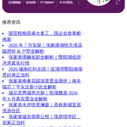
推荐资讯
国贸梧桐原盛大复工，国企全盘掌舵
推新
2026 年 7 月实探｜张家港湖悦天境花
园房价 & 户型全解析
张家港璞樾名邸全解析｜暨阳湖低密
洋房真实行情
2026 城南红利兑现！蓝湖湾暨阳湖湖
景好房正当时
张家港南睿花园深度置业测评｜南丰
镇芯 7 字头次新小区全解析
城北览秀城旁次新｜悦湖雅居 2026
年 6 月真实置业全解析
张家港水岸悦景澜庭｜高铁新城宜居
优选住区
张家港城东翡翠公馆｜现房现学区，
安家正当时