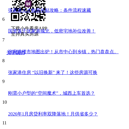
张家港人才购房补贴攻略：条件流程速藏
6
下载小牛看房APP
国资落子张家港城北，低密宅地补位改善！
坚持真实房源
7
张家港楼市地图出炉！从市中心到乡镇，热门盘盘点。
关于我们
8
张家港住房 “以旧换新” 来了！这些房源可换
9
刚需小户型的“空间魔术”，城西上车首选？
10
2026年1月房贷利率双降落地！月供省多少？
11