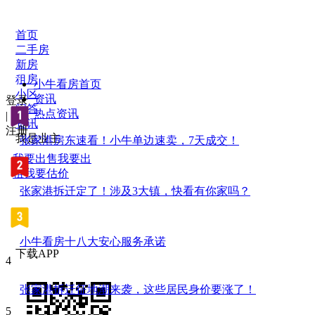
首页
二手房
新房
租房
小牛看房首页
小区
资讯
登录
问答
热点资讯
|
资讯
注册
我是业主
张家港房东速看！小牛单边速卖，7天成交！
我要出售
我要出
租
我要估价
张家港拆迁定了！涉及3大镇，快看有你家吗？
小牛看房十八大安心服务承诺
下载APP
4
张家港拆迁征地潮来袭，这些居民身价要涨了！
5