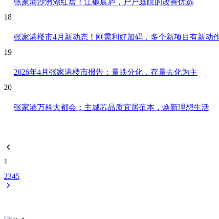
张家港沙洲湖红盘！江樾宸庐，户户庭院的改善优选
18
张家港楼市4月新动态！刚需利好加码，多个新项目有新动
19
2026年4月张家港楼市报告：量跌分化，存量去化为主
20
张家港万科大都会：主城芯品质宜居范本，焕新理想生活
1
2
3
4
5